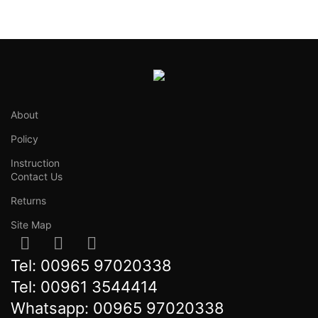
About
Policy
Instruction
Contact Us
Returns
Site Map
Tel:
00965 97020338
Tel:
00961 3544414
Whatsapp:
00965 97020338