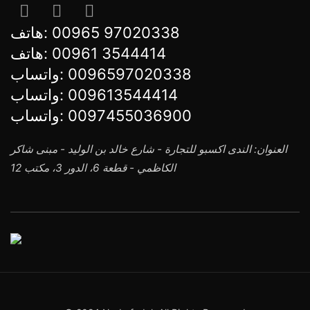
هاتف:
00965 97020338
هاتف:
00961 3544414
واتساب:
0096597020338
واتساب:
009613544414
واتساب:
0097455036900
العنوان: الندى اكسبو للتجارة - شارع خالد بن الوليد - مبنى شاكر
الكاظمي - قطعة 6، الدور 3، مكتب 12