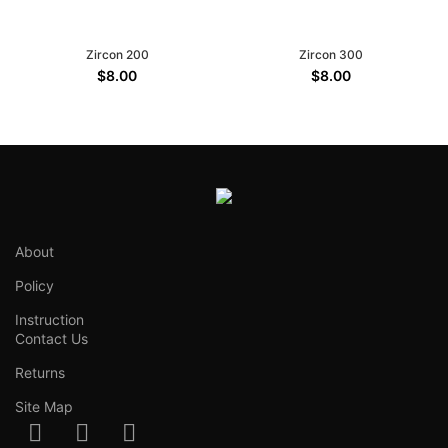
Zircon 200
Zircon 300
$
8.00
$
8.00
About
Policy
Instruction
Contact Us
Returns
Site Map