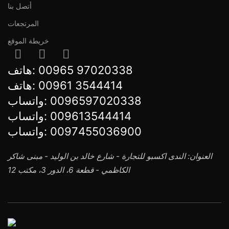
أتصل بنا
المرتجعات
خريطة الموقع
هاتف:
00965 97020338
هاتف:
00961 3544414
واتساب:
0096597020338
واتساب:
009613544414
واتساب:
0097455036900
العنوان: الندى اكسبو للتجارة - شارع خالد بن الوليد - مبنى شاكر
الكاظمي - قطعة 6، الدور 3، مكتب 12