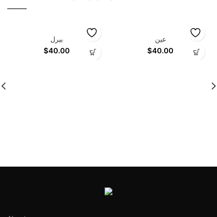
عين
بيرل
$
40.00
$
40.00