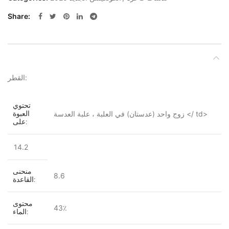
Share
DESCRIPTION
القطر:
تحتوي
زوج واحد (عدستان) في العلبة ، علبة العدسة </ td>
العبوة
على:
14.2
منحنى
8.6
القاعدة:
محتوى
43٪
الماء: